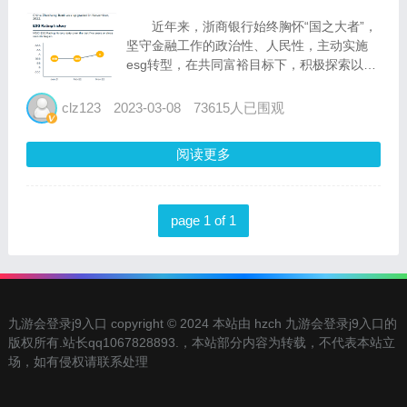
近年来，浙商银行始终胸怀“国之大者”，
坚守金融工作的政治性、人民性，主动实施
esg转型，在共同富裕目标下，积极探索以金
融之力，为社会、经济、环境创造长期价值，
带动相关方实现高质量可持续发展，并获国际
clz123
2023-03-08
73615人已围观
权威评级机构认可。 近日，国际权威指
数机...
阅读更多
page 1 of 1
九游会登录j9入口 copyright © 2024 本站由 hzch 九游会登录j9入口的
版权所有.站长qq1067828893.，本站部分内容为转载，不代表本站立
场，如有侵权请联系处理