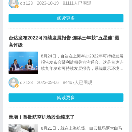
关系活动 类别...
clz123
2023-10-19
81111人已围观
阅读更多
台达发布2022可持续发展报告 连续三年获“五星佳”最
高评级
8月24日，台达在上海举办2022年可持续发展
报告发布会暨利益相关方沟通会。这是台达连
续九年发布可持续发展报告，系统展示环境、
社会及公司治理等方面的履责实践与成效。报
告响应双碳战略，开篇设置“立足双碳 共创净
clz123
2023-09-06
84497人已围观
零未来”责任聚焦，阐述台达减碳目标与进
展。台达订定...
阅读更多
暴增！首批航空机场股业绩来了
8月21日，就在上海机场、白云机场两大白马