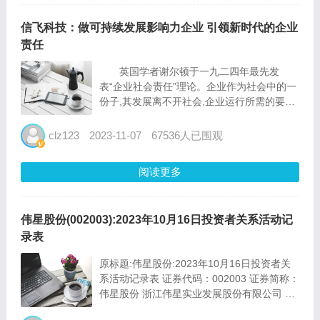
信飞科技：做可持续发展影响力企业 引领新时代的企业
责任
英国学者谢尔顿于一九二四年最先发
表“企业社会责任”理论。企业作为社会中的一
份子,其发展离不开社会,企业运行所需的要素
都要从外部环境中获得,可以说社会环境是养
育企业的沃土,当企业在优质的环境中不断发
clz123
2023-11-07
67536人已围观
展时,同样应该保持良好道德水平,为社会做出
相应的贡献予以反馈...
阅读更多
伟星股份(002003):2023年10月16日投资者关系活动记
录表
原标题:伟星股份:2023年10月16日投资者关
系活动记录表 证券代码：002003 证券简称：
伟星股份 浙江伟星实业发展股份有限公司 投
资者关系活动记录表 编号：2023-029 投资者