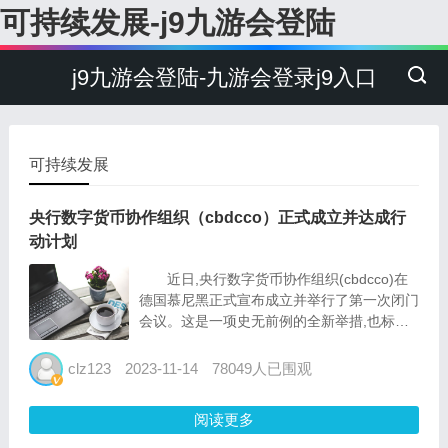
可持续发展-j9九游会登陆
j9九游会登陆-九游会登录j9入口
可持续发展
央行数字货币协作组织（cbdcco）正式成立并达成行
动计划
近日,央行数字货币协作组织(cbdcco)在
德国慕尼黑正式宣布成立并举行了第一次闭门
会议。这是一项史无前例的全新举措,也标志
着央行数字货币(cbdc)技术应用的里程碑,特
别是在采用创新九游会登录j9入口的解决方案
clz123
2023-11-14
78049人已围观
来促进高效可靠的碳基础设施及结算作为首选
的场景方面。这一历史性事...
阅读更多