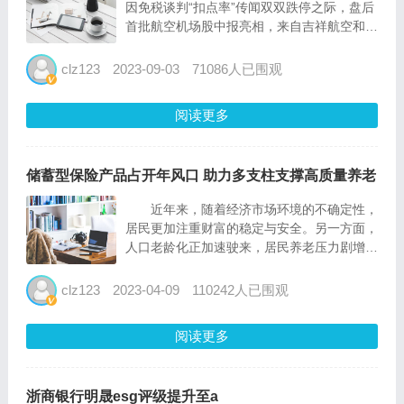
因免税谈判“扣点率”传闻双双跌停之际，盘后
首批航空机场股中报亮相，来自吉祥航空和海
南机场。没有意外，两家公司营收和净利润同
比均暴涨，旅客运输（吞吐）量等关键指标也
clz123
2023-09-03
71086人已围观
同比大增，且全面超越2009年同期水平。 吉
祥航空1-6...
阅读更多
储蓄型保险产品占开年风口 助力多支柱支撑高质量养老
近年来，随着经济市场环境的不确定性，
居民更加注重财富的稳定与安全。另一方面，
人口老龄化正加速驶来，居民养老压力剧增，
在此背景下，兼具保险保障和财务规划的储蓄
型保险产品备受市场欢迎。而从近期各大险企
clz123
2023-04-09
110242人已围观
推出的2023年开门红产品来看，以“年金保险/
两全保险 万能...
阅读更多
浙商银行明晟esg评级提升至a