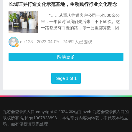
长城证券打造文化示范基地，生动践行行业文化理念
“……从重庆往返客户公司一次500余公
里，一年多时间我们先后来回不下50次。这
一路都没有白走的路，每一公里都算数，因此
才有了这次的突破。而这一路走来，我们从一
个项目一个人，变成一个项目一群人发力。我
clz123
2023-04-09
74992人已围观
们所处的时代，比任何时候都更需要用专业捕
捉客户需求，用诚信...
阅读更多
page 1 of 1
九游会登录j9入口 copyright © 2024 本站由 hzch 九游会登录j9入口的
版权所有.站长qq1067828893.，本站部分内容为转载，不代表本站立
场，如有侵权请联系处理