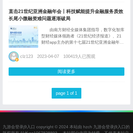
直击21世纪亚洲金融年会丨科技赋能提升金融服务质效
长尾小微融资难问题逐渐破局
由南方财经全媒体集团指导，数字化智库
型财经媒体领跑者《21世纪经济报道》、21
财经app主办的第十七届21世纪亚洲金融年
会，于2022年12月19日-23日隆重举行。
此次亚洲金融年会以“稳中求进方法
clz123
2023-04-07
100419人已围观
论，责任金融久久为功”为主题，...
阅读更多
page 1 of 1
九游会登录j9入口 copyright © 2024 本站由 hzch 九游会登录j9入口的