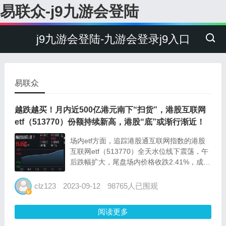
易联众-j9九游会登陆
j9九游会登陆-九游会登录j9入口
易联众
越跌越买！月内近500亿港元南下“扫货”，港股互联网
etf（513770）份额持续新高，港股“底”或渐行渐近！
场内etf方面，追踪港股通互联网指数的港股
互联网etf（513770）全天水位线下震荡，午
后跌幅扩大，尾盘场内价格收跌2.41%，成交
额2.77亿元。 随着港股各代表指数创出阶段
新低，南向资金加快了布局脚步，近期机构观
clz123
2023-09-12
98765人已围观
点也认为港股短期反应过度，当前布局性价
比...
阅读更多