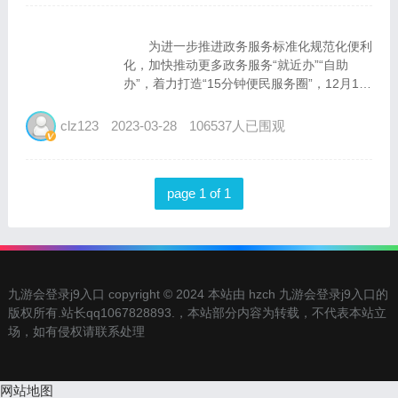
为进一步推进政务服务标准化规范化便利
化，加快推动更多政务服务“就近办”“自助
办”，着力打造“15分钟便民服务圈”，12月12
日，四川省大数据中心与建设银行四川省分行
联合举办“天府通办”自助终端2.0上线暨政务
clz123
2023-03-28
106537人已围观
驿站揭牌仪式，开启政务服务新模式，推
动“政务 金...
page 1 of 1
九游会登录j9入口 copyright © 2024 本站由 hzch 九游会登录j9入口的
版权所有.站长qq1067828893.，本站部分内容为转载，不代表本站立
场，如有侵权请联系处理
网站地图