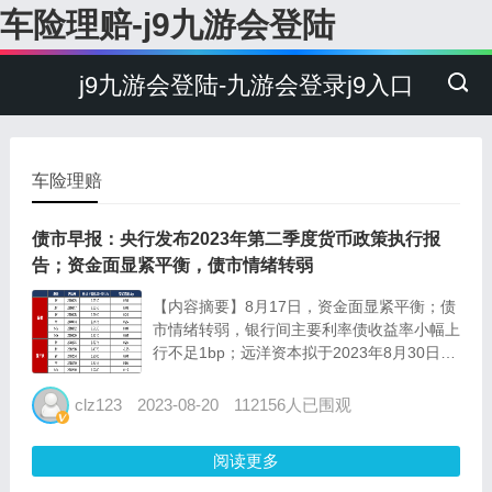
车险理赔-j9九游会登陆
j9九游会登陆-九游会登录j9入口
车险理赔
债市早报：央行发布2023年第二季度货币政策执行报
告；资金面显紧平衡，债市情绪转弱
【内容摘要】8月17日，资金面显紧平衡；债
市情绪转弱，银行间主要利率债收益率小幅上
行不足1bp；远洋资本拟于2023年8月30日召
开“20远资01”持有人会议，将审议展期兑付及
变更增信措施等议案；融创中国出售臻华府等
clz123
2023-08-20
112156人已围观
三项目以冲抵债务、支付建设支出，合计代价
约1...
阅读更多