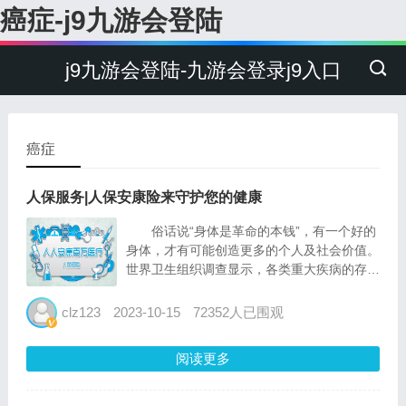
癌症-j9九游会登陆
j9九游会登陆-九游会登录j9入口
癌症
人保服务|人保安康险来守护您的健康
俗话说“身体是革命的本钱”，有一个好的
身体，才有可能创造更多的个人及社会价值。
世界卫生组织调查显示，各类重大疾病的存活
率男性60%，女性70%，仅20%的患者能存活
10年以上。重视健康，坚持健康的生活方
clz123
2023-10-15
72352人已围观
式，也许可以将疾病拒之门外，也许可以让疾
病晚些到来，面...
阅读更多