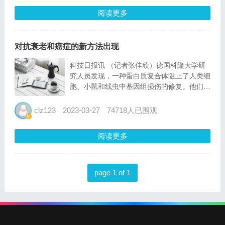
胜团队...
阅读更多
对抗衰老和癌症的新方法出现
科技日报讯 （记者张佳欣）德国科隆大学研
究人员发现，一种蛋白质复合体阻止了人类细
胞、小鼠和线虫中基因组损伤的修复。他们还
首次使用药剂成功抑制了这种复合体。相关论
文发表在23日的《自然·结构与分子生物学》
clz123
2023-03-27
74718人已围观
杂志上。 研究人员表示，抑制体细胞中所谓
的dream复合...
阅读更多
page 1 of 1