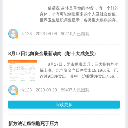
俗话说“身体是革命的本钱”，有一个好的
身体，才有可能创造更多的个人及社会价值。
世界卫生组织调查显示，各类重大疾病的存活
率男性60%，女性70%，仅20%的患者能存活
10年以上。重视健康，坚持健康的生活方
clz123
2023-09-09
90410人已围观
式，也许可以将疾病拒之门外，也许可以让疾
病晚些到来，面...
8月17日北向资金最新动向（附十大成交股）
8月17日，两市探底回升，三大指数均小
幅上涨。北向资金当日净卖出15.19亿元，已
连续9日净卖出；其中，沪股通净卖出7.66亿
元，深股通净卖出7.53亿元。北向资金当日成
交金额930.53亿元，占a股总成交额的
clz123
2023-08-29
99437人已围观
12.58...
阅读更多
新方法让癌细胞死于压力