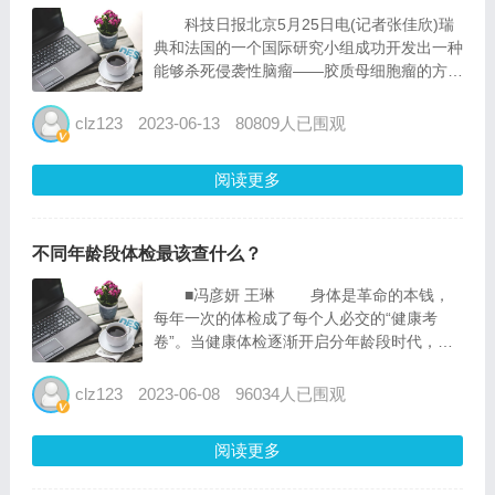
科技日报北京5月25日电(记者张佳欣)瑞
典和法国的一个国际研究小组成功开发出一种
能够杀死侵袭性脑瘤——胶质母细胞瘤的方
法。通过用对接分子阻断细胞中的某些功能，
研究人员可让癌症死于压力。相关研究发表在
clz123
2023-06-13
80809人已围观
最新一期《iscience》杂志上。...
阅读更多
不同年龄段体检最该查什么？
■冯彦妍 王琳 身体是革命的本钱，
每年一次的体检成了每个人必交的“健康考
卷”。当健康体检逐渐开启分年龄段时代，各
类体检项目到底怎么选？要知道，选错了体检
项目，不仅多花冤枉钱，还可能遗漏本该筛查
clz123
2023-06-08
96034人已围观
的问题，造成病情延误。这份“不同年龄段体
检攻略”供读者收藏...
阅读更多