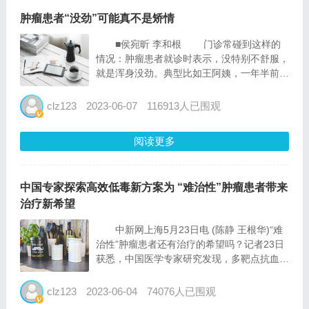
肿瘤患者“没劲”可能真不是矫情
■侯宛昕 李和根 门诊常碰到这样的
情况：肿瘤患者就诊时表示，没特别不舒服，
就是浑身没劲。典型比如王阿姨，一年半前体
检发现右肺肿块，手术后病理明确是肺腺癌，
属于早中期，做了4次术后辅助化疗，之后定
clz123
2023-06-07
116913人已围观
期随访复查。几次随访结果都挺好，但困扰她
的是，一年多了，...
阅读更多
中国专家探索高效低毒新方案为 “难治性”肿瘤患者带来
治疗新希望
中新网上海5月23日电 (陈静 王根华)“难
治性”肿瘤患者还有治疗的希望吗？记者23日
获悉，中国医学专家研究发现，多靶点抗血管
生成抑制剂联合免疫检查点抑制剂，有望成为
此类患者的高效低毒新方案。 海军军医
clz123
2023-06-04
74076人已围观
大学第二附属医院(上海长征医院)肿瘤科臧远