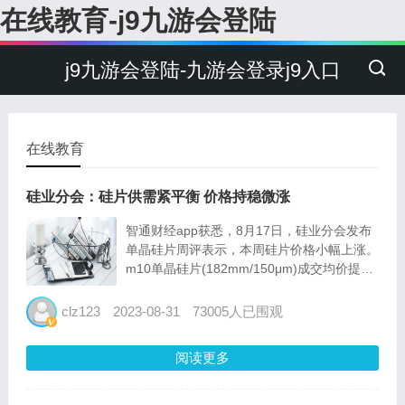
在线教育-j9九游会登陆
j9九游会登陆-九游会登录j9入口
在线教育
硅业分会：硅片供需紧平衡 价格持稳微涨
智通财经app获悉，8月17日，硅业分会发布
单晶硅片周评表示，本周硅片价格小幅上涨。
m10单晶硅片(182mm/150μm)成交均价提升
至3.15元/片，周环比涨幅为2.27%;n型单晶硅
片(182mm/130μm)成交均价提升至3.26元/
clz123
2023-08-31
73005人已围观
片，周环比涨幅为0...
阅读更多