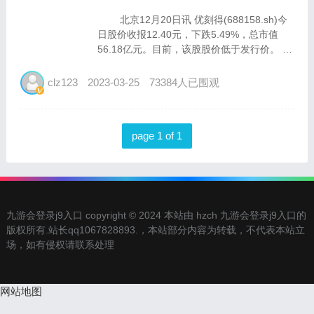
北京12月20日讯 优刻得(688158.sh)今
日股价收报12.40元，下跌5.49%，总市值
56.18亿元。目前，该股股价低于发行价。
优刻得于2020年1月20日在上交所科创板
上市，发行价格为33.23元/...
clz123
2023-03-25
73384人已围观
page 1 of 1
九游会登录j9入口 copyright © 2024 本站由 hzch 九游会登录j9入口的
版权所有.站长qq1067828893.，本站部分内容为转载，不代表本站立
场，如有侵权请联系处理
网站地图