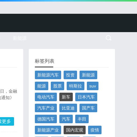
务
新能源
标签列表
新能源汽车
投资
新能源
能源
股票
特斯拉
suv
5日，金融
电动汽车
新车
日本汽车
的通知》
汽车产业
比亚迪
国产车
德国汽车
汽车
丰田
读更多
新能源产业
国内宏观
疫情