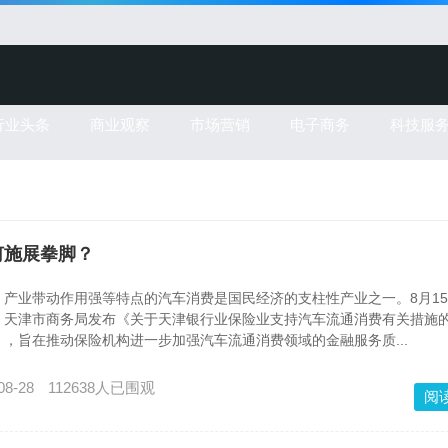
行业头条
商业观察
市场营销
电子商务
科技服
何施展拳脚？
产业带动作用强等特点的汽车消费是国民经济的支柱性产业之一。8月1
、天津市商务局发布《关于天津银行业保险业支持汽车流通消费有关措施
，旨在推动保险机构进一步加强汽车流通消费领域的金融服务质...
08-28
112638人已围观
阅