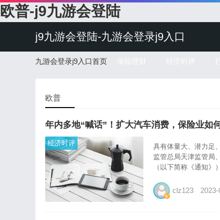
欧普-j9九游会登陆
j9九游会登陆-九游会登录j9入口
九游会登录j9入口首页
保险理财
经济时评
欧普
年内多地“喊话”！扩大汽车消费，保险业如
经济时评
具有体量大、潜力足、
监管总局天津监管局
（以下简称《通知》）
clz123
2023-