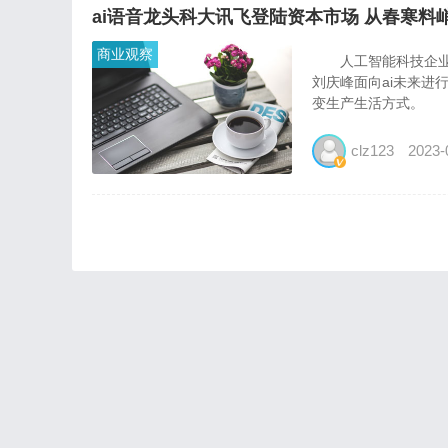
ai语音龙头科大讯飞登陆资本市场 从春寒料
商业观察
人工智能科技企业，是
刘庆峰面向ai未来进
变生产生活方式。 人
clz123
2023-