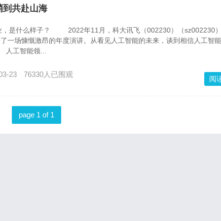
峭到共赴山海
什么样子？ 2022年11月，科大讯飞（002230）（sz002230
行了一场慷慨激昂的年度演讲。从看见人工智能的未来，谈到相信人工智
工智能领...
03-23
76330人已围观
阅
page 1 of 1