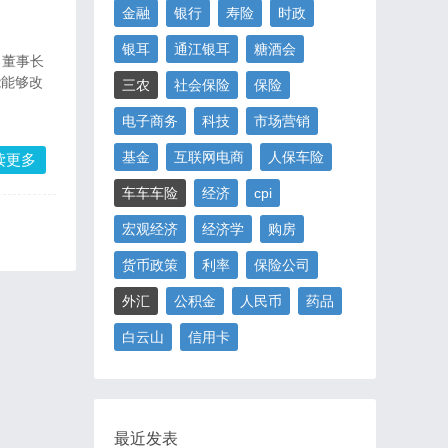
金融
银行
寿险
时政
银耳
通江银耳
糖酒会
）董事长
能能够改
三农
社会保险
保险
电子商务
科技
市场营销
基金
互联网电商
人保车险
读更多
车车车险
经济
cpi
宏观经济
经济学
购房
货币政策
利率
保险公司
外汇
公积金
人民币
药品
白云山
信用卡
最近发表