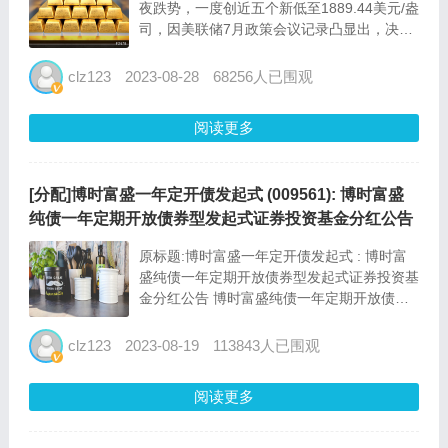
夜跌势，一度创近五个新低至1889.44美元/盎
司，因美联储7月政策会议记录凸显出，决策
者在是否需要进一步加息的问题上仍然存在分
歧。另外，美国7月房屋开工大增，工业产出
clz123
2023-08-28
68256人已围观
止跌回暖，亚特兰大联储模型上调美国第三季
gdp的增...
阅读更多
[分配]博时富盛一年定开债发起式 (009561): 博时富盛
纯债一年定期开放债券型发起式证券投资基金分红公告
原标题:博时富盛一年定开债发起式 : 博时富
盛纯债一年定期开放债券型发起式证券投资基
金分红公告 博时富盛纯债一年定期开放债券
型发起式证券投资基金分红公告 公告送出日
期：2023年8月16日 1 公告基本信息...
clz123
2023-08-19
113843人已围观
阅读更多