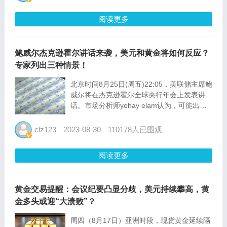
格自去年以来一路走高。3月上旬美国svb...
阅读更多
鲍威尔杰克逊霍尔讲话来袭，美元和黄金将如何反应？
专家列出三种情景！
北京时间8月25日(周五)22:05，美联储主席鲍
威尔将在杰克逊霍尔全球央行年会上发表讲
话。市场分析师yohay elam认为，可能出现
的三种情况，并描述了美元、美股以及黄金可
能出现的反应。 1.数据依赖 最有可能的情况
clz123
2023-08-30
110178人已围观
是鲍威尔强调高度不确定性，只承认最近的...
阅读更多
黄金交易提醒：会议纪要凸显分歧，美元持续攀高，黄
金多头或迎“大溃败”？
周四（8月17日）亚洲时段，现货黄金延续隔