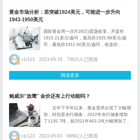
黄金市场分析：若突破1924美元，可能进一步升向
1943-1950美元
国际黄金周一(8月28日)震荡收涨，开盘价
1915.21美元/盎司，最高价1925.88美元/盎
司，最低价1912.60美元/盎司，收盘价
1924.56美元/盎司。 周一指标10年期美国公
债收益率维持在近期高位以下，受助于美元和
clz123
2023-09-19
73621人已围观
美国公债收益率回落，周一黄金略...
阅读更多
鲍威尔“放鹰” 金价还有上行动能吗？
去年下半年以来，黄金需求出现了大幅增
加，特别是央行储备，2022年央行储备增加
了1135.7吨，较2021年463.1吨大幅增加了
145.24%，使得原来黄金供需偏宽松态势转变
成偏紧，并且持续至今年一季度，造成黄金价
clz123
2023-09-03
68662人已围观