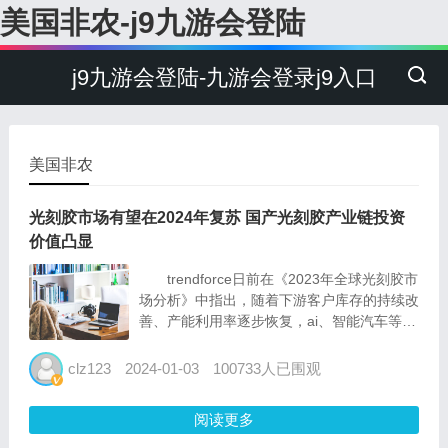
美国非农-j9九游会登陆
j9九游会登陆-九游会登录j9入口
美国非农
光刻胶市场有望在2024年复苏 国产光刻胶产业链投资
价值凸显
trendforce日前在《2023年全球光刻胶市
场分析》中指出，随着下游客户库存的持续改
善、产能利用率逐步恢复，ai、智能汽车等应
用发展，预计半导体行业将在2024年经历复
苏；届时半导体光刻胶市场也有望反弹，市场
clz123
2024-01-03
100733人已围观
规模将恢复到2022年历史峰值，并进一步...
阅读更多