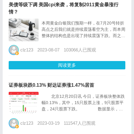
美债等级下调 美国cpi来袭，将复制2011黄金暴涨行
情？
本周黄金白银我们预期一样，在7月20号转折
高点之后我们就是持续震荡看空为主，而本周
整体的结构也是出现了持续震荡下跌。而之前
我们的判断最低可能到1902的支撑，但是最
后在1925这里获得了支撑。虽然本周的调
clz123
2023-08-07
103066人已围观
整，但是整体黄金多头并没有大的变化，所以
调整有的时候是为...
阅读更多
证券板块跌0.13% 财达证券涨1.47%居首
北京12月20日讯 今日，证券板块整体跌
幅0.13%，其中，15只股票上涨，9只股票平
盘，24只股票下跌。 数据显示，截
至今日，证券板块近一周涨幅-3.26%，近一
月涨幅-...
clz123
2023-03-19
111547人已围观