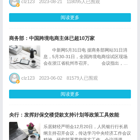
clz123
2023-08-21
118095人已围观
其他金融产品的行情数据。我们将详细解读这
些行情数据...
阅读更多
商务部：中国跨境电商主体已超10万家
中新网5月31日电 据商务部网站31日消
息，5月30-31日，全国跨境电商综试区现场
会在浙江省杭州市召开。 会议指出，近
年来，跨境电商发展取得可喜进展。跨境电商
货物进出口规模占外贸比重由5年前的不足1%
clz123
2023-06-02
81579人已围观
上升到目前的5%左右。我国跨境电商主体已
超10万...
阅读更多
央行：发挥好保交楼贷款支持计划等政策工具效能
乐居财经严明会12月20日，人民银行行长易
纲主持召开会议，传达学习中央经济工作会议
精神，研究部署贯彻落实工作。会议强调，要