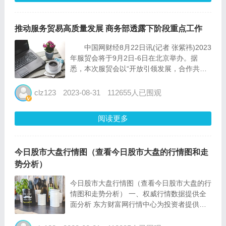
推动服务贸易高质量发展 商务部透露下阶段重点工作
中国网财经8月22日讯(记者 张紫祎)2023
年服贸会将于9月2日-6日在北京举办。据
悉，本次服贸会以“开放引领发展，合作共赢
未来”为年度主题，广泛邀请境外国家和地
区、国际组织、境内外机构和知名企业参会参
clz123
2023-08-31
112655人已围观
展、洽谈合作。 商务部部长助理陈春江
在21日举行...
阅读更多
今日股市大盘行情图（查看今日股市大盘的行情图和走
势分析）
今日股市大盘行情图（查看今日股市大盘的行
情图和走势分析） 一、权威行情数据提供全
面分析 东方财富网行情中心为投资者提供权
威、全面、专业、及时的行情数据，包括沪深
股市实时行情、港股行情、全球股市走势以及