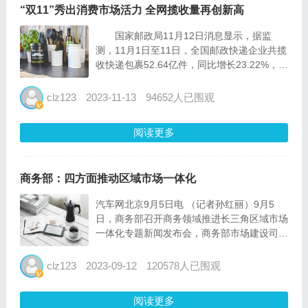
“双11”秀出消费市场活力 全网揽收量再创新高
国家邮政局11月12日消息显示，据监
测，11月1日至11日，全国邮政快递企业共揽
收快递包裹52.64亿件，同比增长23.22%，日
均业务量是平日业务量的1.4倍。其中11月11
日当天，共揽收快递包裹6.39亿件，是平日业
clz123
2023-11-13
94652人已围观
务量的1.87倍，同比增长15.76...
阅读更多
商务部：四方面推动区域市场一体化
汽车网北京9月5日电 （记者孙红丽）9月5
日，商务部召开商务领域推进长三角区域市场
一体化专题新闻发布会，商务部市场建设司司
长周强在会上表示，我国地区间的禀赋资源和
发展水平并不一致，建设统一大市场需要系统
clz123
2023-09-12
120578人已围观
协同、稳妥推进。率先实现区域市场一体化，
是建设...
阅读更多