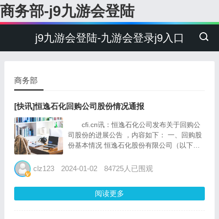
商务部-j9九游会登陆
j9九游会登陆-九游会登录j9入口
商务部
[快讯]恒逸石化回购公司股份情况通报
cfi.cn讯：恒逸石化公司发布关于回购公
司股份的进展公告 ，内容如下： 一、回购股
份基本情况 恒逸石化股份有限公司（以下简
称“公司”或“恒逸石化”）于2023年12月15日召
开的第十二届董事会第六次会议审议通过了
clz123
2024-01-02
84725人已围观
《关于以集中竞价交易方式回购股份方...
阅读更多