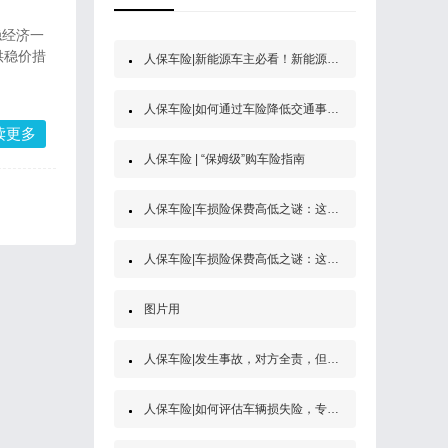
稳经济一
供稳价措
人保车险|新能源车主必看！新能源汽车第三者责任保险
人保车险|如何通过车险降低交通事故的经济风险？
读更多
人保车险 | “保姆级”购车险指南
人保车险|车损险保费高低之谜：这些因素决定了你的保费
人保车险|车损险保费高低之谜：这些因素决定了你的保费
图片用
人保车险|发生事故，对方全责，但是他没买保险怎么办？
人保车险|如何评估车辆损失险，专家为你解答