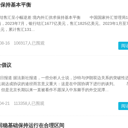
求保持基本平衡
行结售汇呈小幅逆差 境内外汇供求保持基本平衡 中国国家外汇管理局1
2023年7月，银行结汇1677亿美元，售汇1825亿美元。2023年1月至
元，累计售汇131...
08-16
106917人已围观
阅
全倡议
日报道 据法新社报道，一些分析人士说，沙特与伊朗双边关系的突破性
且就达成协议的途径而言意义重大：这是在中国协调下进行的谈判。 
但是北京长期以来一直被看作不愿深入中东棘手的外交泥潭...
04-21
113358人已围观
阅
回稳基础保持运行在合理区间