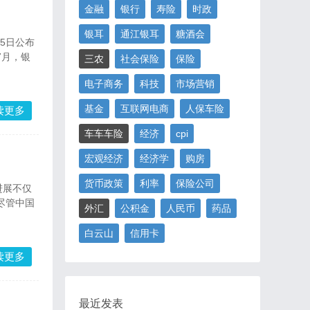
金融
银行
寿险
时政
银耳
通江银耳
糖酒会
5日公布
7月，银
三农
社会保险
保险
电子商务
科技
市场营销
基金
互联网电商
人保车险
读更多
车车车险
经济
cpi
宏观经济
经济学
购房
货币政策
利率
保险公司
进展不仅
尽管中国
外汇
公积金
人民币
药品
白云山
信用卡
读更多
最近发表