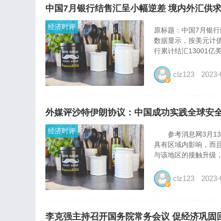
中国7月银行结售汇呈小幅逆差 境内外汇供
经济时评
原标题：中国7月银
数据显示，按美元计值，
行累计结汇13001亿美
clz123
2023-
外媒评沙特伊朗协议：中国成功实践全球安
经济时评
参考消息网3月13
具有区域内影响，而
与该地区的接触升级，
clz123
2023-
李克强主持召开国务院常务会议 促经济巩固