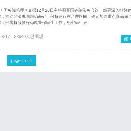
日电 国务院总理李克强12月20日主持召开国务院常务会议，部署深入抓好
效，推动经济巩固回稳基础、保持运行在合理区间；确定加强重点商品保
；部署持续做好稳就业保民生工作，兜牢民生底...
03-17
83640人已围观
阅
page 1 of 1