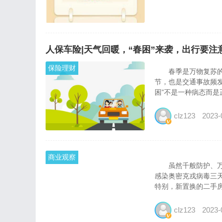
人保车险|天气回暖，“春困”来袭，出行要注意
保险理财
春季是万物复苏的季
节，也是交通事故频发
困”不是一种病态而是
clz123
2023-
商业观察
虽然千般防护、万般小
感染奥密克戎病毒三
特别，新置换的二手房
clz123
2023-