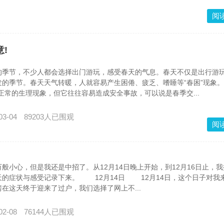
阅
!
节，不少人都会选择出门游玩，感受春天的气息。春天不仅是出行游
的季节。春天天气转暖，人就容易产生困倦、疲乏、嗜睡等“春困”现象。
正常的生理现象，但它往往容易造成安全事故，可以说是春季交...
03-04
89203人已围观
阅
心，但是我还是中招了。从12月14日晚上开始，到12月16日止，我
天的症状与感受记录下来。 12月14日 12月14日，这个日子对我
在这天终于迎来了过户，我们选择了网上不...
02-08
76144人已围观