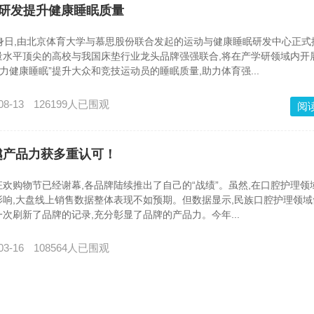
力研发提升健康睡眠质量
日,由北京体育大学与慕思股份联合发起的运动与健康睡眠研发中心正式
量水平顶尖的高校与我国床垫行业龙头品牌强强联合,将在产学研领域内开
力健康睡眠”提升大众和竞技运动员的睡眠质量,助力体育强...
08-13
126199人已围观
阅
越产品力获多重认可！
物节已经谢幕,各品牌陆续推出了自己的“战绩”。虽然,在口腔护理领域
响,大盘线上销售数据整体表现不如预期。但数据显示,民族口腔护理领域
次刷新了品牌的记录,充分彰显了品牌的产品力。今年...
03-16
108564人已围观