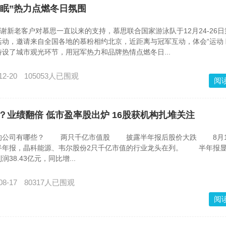
睡眠”热力点燃冬日氛围
答谢新老客户对慕思一直以来的支持，慕思联合国家游泳队于12月24-26
动，邀请来自全国各地的慕粉相约北京，近距离与冠军互动，体会“运动 
设了城市观光环节，用冠军热力和品牌热情点燃冬日...
12-20
105053人已围观
阅
？业绩翻倍 低市盈率股出炉 16股获机构扎堆关注
公司有哪些？ 两只千亿市值股 披露半年报后股价大跌 8月1
半年报，晶科能源、韦尔股份2只千亿市值的行业龙头在列。 半年报
38.43亿元，同比增...
08-17
80317人已围观
阅