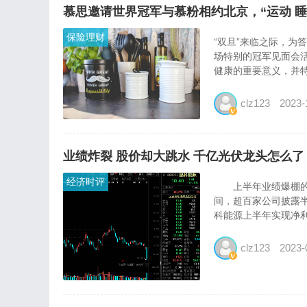
慕思邀请世界冠军与慕粉相约北京，“运动 
保险理财
“双旦”来临之际，为
场特别的冠军见面会活
健康的重要意义，并特
clz123
2023-
业绩炸裂 股价却大跳水 千亿光伏龙头怎么了
经济时评
上半年业绩爆棚的
间，超百家公司披露
科能源上半年实现净利润
clz123
2023-