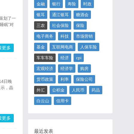
金融
银行
寿险
时政
银耳
通江银耳
糖酒会
日策划了一
睡眠”对
三农
社会保险
保险
电子商务
科技
市场营销
基金
互联网电商
人保车险
读更多
车车车险
经济
cpi
宏观经济
经济学
购房
货币政策
利率
保险公司
4日晚
显示，晶
外汇
公积金
人民币
药品
白云山
信用卡
读更多
最近发表