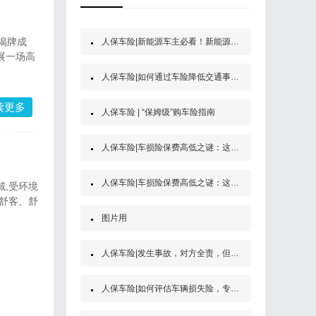
揭牌成
人保车险|新能源车主必看！新能源汽车第三者责任保险
展一场高
人保车险|如何通过车险降低交通事故的经济风险？
读更多
人保车险 | “保姆级”购车险指南
人保车险|车损险保费高低之谜：这些因素决定了你的保费
人保车险|车损险保费高低之谜：这些因素决定了你的保费
,受环境
舒客、舒
图片用
人保车险|发生事故，对方全责，但是他没买保险怎么办？
人保车险|如何评估车辆损失险，专家为你解答