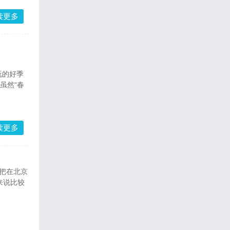
读更多
玩的好季
虽然“春
读更多
把在北京
来说比较