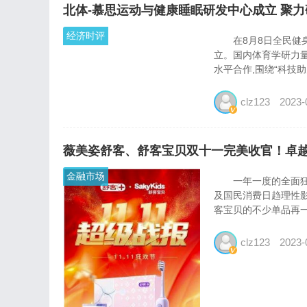
北体-慕思运动与健康睡眠研发中心成立 聚
经济时评
在8月8日全民健身
立。国内体育学研力
水平合作,围绕“科技助
clz123
2023-
薇美姿舒客、舒客宝贝双十一完美收官！卓
金融市场
一年一度的全面狂欢购
及国民消费日趋理性影
客宝贝的不少单品再一
clz123
2023-