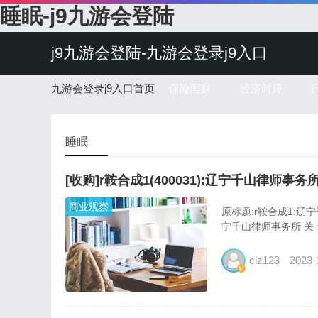
睡眠-j9九游会登陆
j9九游会登陆-九游会登录j9入口
九游会登录j9入口首页
保险理财
经济时评
睡眠
[收购]r鞍合成1(400031):辽宁千山
商业观察
原标题:r鞍合成1:
宁千山律师事务所 关 
clz123
2023-