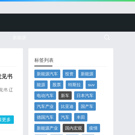
务
新能源
标签列表
新能源汽车
投资
新能源
意见书
能源
股票
特斯拉
suv
见书 辽
电动汽车
新车
日本汽车
汽车产业
比亚迪
国产车
德国汽车
汽车
丰田
读更多
新能源产业
国内宏观
疫情