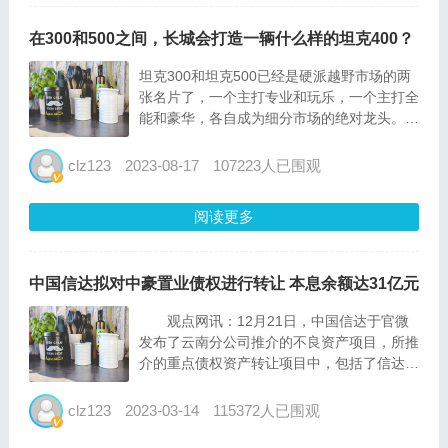
在300和500之间，长城会打造一辆什么样的坦克400？
坦克300和坦克500已经是硬派越野市场的两
张名片了，一个主打专业和玩乐，一个主打全
能和豪华，各自成为细分市场的绝对龙头。最
近这两款车也都完成了2023年款的更新，都
进行了不同程度的新能源化。 但是在300和
clz123
2023-08-17
107223人已围观
500的价格区间之间，有着超过10万元的价格
空白。...
阅读更多
中国信达拟对中豪置业债权进行转让 本息余额达31亿元
观点网讯：12月21日，中国信达于官微
发布了云南分公司推介的不良资产项目，所推
介的重点债权资产转让项目中，包括了信达持
有的云南中豪置业有限责任公司31亿元债权
资产。 据了解，信达云南分公司对中豪
clz123
2023-03-14
115372人已围观
置业的债务本金余额257977.61万元，本息余
额达31...