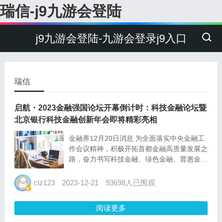
瑞信-j9九游会登陆
j9九游会登陆-九游会登录j9入口
瑞信
启航・2023金融强国论坛开幕倒计时：科技金融论坛暨
北京银行科技金融创新年会即将精彩亮相
金融界12月20日消息 为全面落实中央金融工
作会议精神，积极开拓首都金融高质量发展之
路，奋力书写科技金融、绿色金融、普惠金
融、养老金融、数字金融五大篇章，“启航・
2023金融强国论坛”即将召开。本次论坛的主
clz123
2023-12-21
93698人已围观
题为“创新开放，共享机遇”，其中的重头戏之
一――金融强...
阅读更多