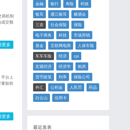
金融
银行
寿险
时政
银耳
通江银耳
糖酒会
交易机制
均成交额
三农
社会保险
保险
电子商务
科技
市场营销
读更多
基金
互联网电商
人保车险
车车车险
经济
cpi
宏观经济
经济学
购房
货币政策
利率
保险公司
，平台上
订量较前
外汇
公积金
人民币
药品
白云山
信用卡
读更多
最近发表