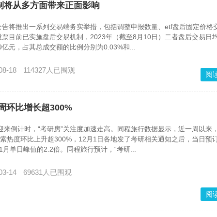
机制将从多方面带来正面影响
告将推出一系列交易端务实举措，包括调整申报数量、etf盘后固定价格
票目前已实施盘后交易机制，2023年（截至8月10日）二者盘后交易日
29亿元，占其总成交额的比例分别为0.03%和...
08-18
114327人已围观
阅
周环比增长超300%
迎来倒计时，“考研房”关注度加速走高。同程旅行数据显示，近一周以来
搜索热度环比上升超300%，12月1日各地发了考研相关通知之后，当日预
1月单日峰值的2.2倍。同程旅行预计，“考研...
03-14
69631人已围观
阅