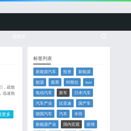
务
新能源
标签列表
新能源汽车
投资
新能源
能源
股票
特斯拉
suv
们，疏散
电动汽车
新车
日本汽车
，迅速熟
汽车产业
比亚迪
国产车
德国汽车
汽车
丰田
读更多
新能源产业
国内宏观
疫情