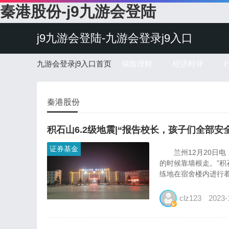
秦港股份-j9九游会登陆
j9九游会登陆-九游会登录j9入口
九游会登录j9入口首页
保险理财
经济时评
秦港股份
积石山6.2级地震|“报告校长，孩子们全部安
证券基金
兰州12月20日电（
的时候靠墙根走。”
练地在宿舍楼内进行着
clz123
2023-