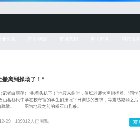
行业头条
商业观察
市场营销
电子商务
科技服
全撤离到操场了！”
记者白丽萍）“抱着头趴下！”地震来临时，值班老师大声指挥着。“同学
积石山县移民中学在校寄宿的学生们按照平日训练的要求，等震感减弱之后
疏散。 图为地震之前的积石山县移...
12-29
109912人已围观
阅