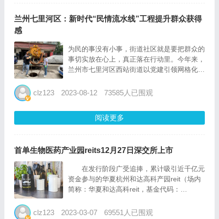
兰州七里河区：新时代“民情流水线”工程提升群众获得
感
为民的事没有小事，街道社区就是要把群众的
事切实放在心上，真正落在行动里。今年来，
兰州市七里河区西站街道以党建引领网格化治
理为抓手，引入多元力量做实网格治理、拓展
多元载体做优网格服务，让新时代“民情流水
clz123
2023-08-12
73585人已围观
线”工程兜起了民生大小事，全域齐心解决好
群众家门口的“急难愁...
阅读更多
首单生物医药产业园reits12月27日深交所上市
在发行阶段广受追捧，累计吸引近千亿元
资金参与的华夏杭州和达高科产园reit（场内
简称：华夏和达高科reit，基金代码：
180103）上市日期定档。华夏基金近日公
告，华夏和达高科reit将于12月27日在深圳证
clz123
2023-03-07
69551人已围观