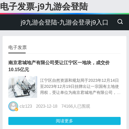
电子发票-j9九游会登陆
j9九游会登陆-九游会登录j9入口
电子发票
南京君城地产有限公司受让江宁区一地块，成交价
10.15亿元
江宁区自然资源和规划局于2023年12月14日
至2023年12月19日挂牌出让一宗国有土地使
用权，受让单位为南京君城地产有限公司，成
交价101500万元。 据了解，no.2023g90地
块，位于江宁区淳化街道新104国道以南、工
clz123
2023-12-18
74166人已围观
业园三号路以西地块。土地面积86...
阅读更多