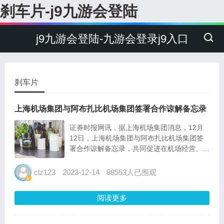
刹车片-j9九游会登陆
j9九游会登陆-九游会登录j9入口
刹车片
上海机场集团与阿布扎比机场集团签署合作谅解备忘录
证券时报网讯，据上海机场集团消息，12月
12日，上海机场集团与阿布扎比机场集团签
署合作谅解备忘录，共同促进在机场经营、管
理、运作和营销等方面的交流合作。 根据备
忘录，双方将在新航线开通、机场运营、机场
clz123
2023-12-14
88553人已围观
推广、市场宣传、管理经验等方面开展合作，
共同推进客货运航...
阅读更多