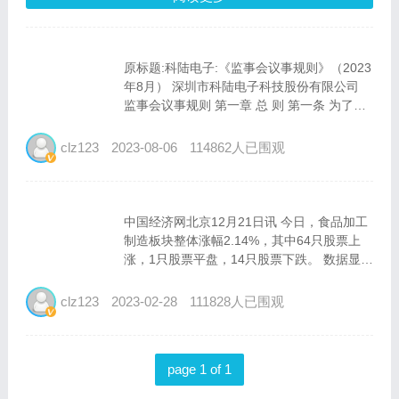
原标题:科陆电子:《监事会议事规则》（2023
年8月） 深圳市科陆电子科技股份有限公司
监事会议事规则 第一章 总 则 第一条 为了完
善深圳市科陆电子科技股份有限公司（以下简
称“公司”）的法人治理结构，进一步明确公司
clz123
2023-08-06
114862人已围观
监事会的议事方...
中国经济网北京12月21日讯 今日，食品加工
制造板块整体涨幅2.14%，其中64只股票上
涨，1只股票平盘，14只股票下跌。 数据显
示，截至今日，食品加工制造板块近一周涨
幅-1.66%，近一月涨幅9.65%，近一季涨幅
clz123
2023-02-28
111828人已围观
17.05%。 其中，益客食品、...
page 1 of 1