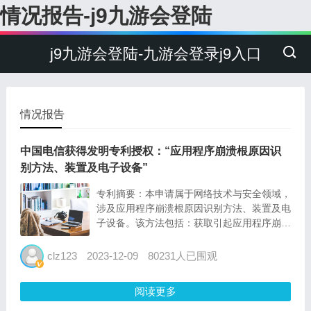
情况报告-j9九游会登陆
j9九游会登陆-九游会登录j9入口
情况报告
中国电信获得发明专利授权：“应用程序崩溃根原因识
别方法、装置及电子设备”
专利摘要：本申请属于网络技术与安全领域，
涉及应用程序崩溃根原因识别方法、装置及电
子设备。该方法包括：获取引起应用程序崩溃
的崩溃用例，基于崩溃用例生成多个正测试用
例和多个负测试用例；构建与应用程序对应的
clz123
2023-12-09
80231人已围观
控制流图，并构建与控制流图中监控点处的变
量对应的断言；输入各...
阅读更多